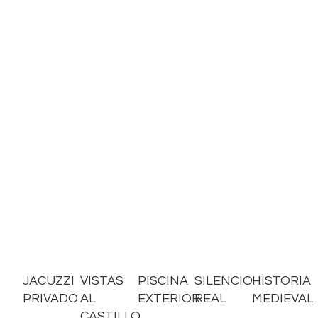
JACUZZI
VISTAS
PISCINA
SILENCIO
HISTORIA
PRIVADO
AL
EXTERIOR
REAL
MEDIEVAL
CASTILLO