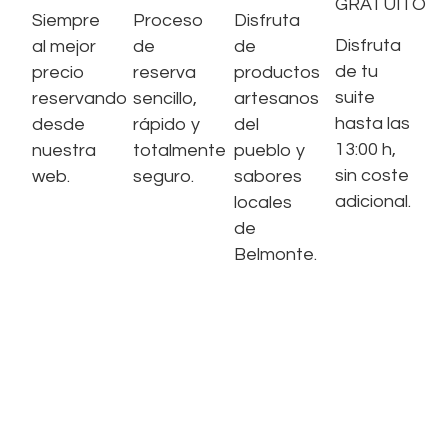
GRATUITO
Siempre
Proceso
Disfruta
Disfruta
al mejor
de
de
de tu
precio
reserva
productos
suite
reservando
sencillo,
artesanos
hasta las
desde
rápido y
del
13:00 h,
nuestra
totalmente
pueblo y
sin coste
web.
seguro.
sabores
adicional.
locales
de
Belmonte.