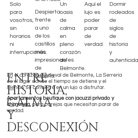
Solo
Un
Aquí el
Dormir
Despierta
para
oasis
lujo es
rodeados
frente
vosotros,
de
poder
de
a uno
sin
calma
parar
siglos
de los
horarios
en
de
de
castillos
ni
pleno
verdad.
historia
más
interrupciones.
corazón
y
impresionantes
de
autenticida
de
Belmonte.
ENTRE
En el corazón medieval de Belmonte, La Serrería
España.
es el lugar donde el tiempo se detiene y el
HISTORIA,
silencio se convierte en un lujo a disfrutar.
CALMA
Apartamentos boutique con jacuzzi privado y
chimenea
, para parejas que necesitan parar de
Y
verdad.
DESCONEXIÓN