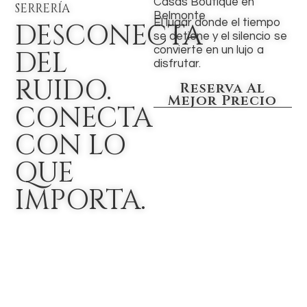
Casas Boutique en
SERRERÍA
Belmonte
El lugar donde el tiempo
DESCONECTA
se detiene y el silencio se
convierte en un lujo a
DEL
disfrutar.
RUIDO.
Reserva Al
Mejor Precio
CONECTA
CON LO
QUE
IMPORTA.