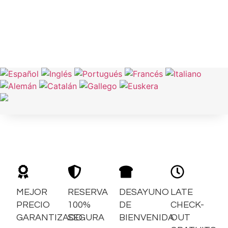
MEJOR
RESERVA
DESAYUNO
LATE
PRECIO
100%
DE
CHECK-
GARANTIZADO
SEGURA
BIENVENIDA
OUT